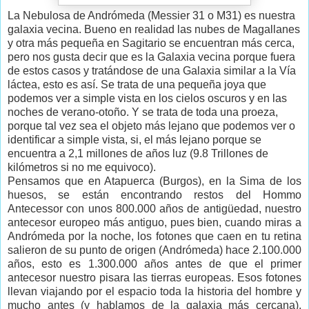
La Nebulosa de Andrómeda (Messier 31 o M31) es nuestra
galaxia vecina. Bueno en realidad las nubes de Magallanes
y otra más pequeña en Sagitario se encuentran más cerca,
pero nos gusta decir que es la Galaxia vecina porque fuera
de estos casos y tratándose de una Galaxia similar a la Vía
láctea, esto es así. Se trata de una pequeña joya que
podemos ver a simple vista en los cielos oscuros y en las
noches de verano-otoño. Y se trata de toda una proeza,
porque tal vez sea el objeto más lejano que podemos ver o
identificar a simple vista, si, el más lejano porque se
encuentra a 2,1 millones de años luz (9.8 Trillones de
kilómetros si no me equivoco).
Pensamos que en Atapuerca (Burgos), en la Sima de los
huesos, se están encontrando restos del Hommo
Antecessor con unos 800.000 años de antigüedad, nuestro
antecesor europeo más antiguo, pues bien, cuando miras a
Andrómeda por la noche, los fotones que caen en tu retina
salieron de su punto de origen (Andrómeda) hace 2.100.000
años, esto es 1.300.000 años antes de que el primer
antecesor nuestro pisara las tierras europeas. Esos fotones
llevan viajando por el espacio toda la historia del hombre y
mucho antes (y hablamos de la galaxia más cercana).