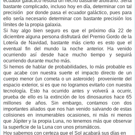
ecuador galáctico resulta un hecho bastante arbitrario. Sería
bastante complicado, incluso hoy en día, determinar con tal
precisión por donde pasa el ecuador galáctico, pues para
ello sería necesario determinar con bastante precisión los
límites de la propia galaxia.
Si hay algo bien seguro es que el próximo día 22 de
diciembre alguna persona disfrutará del Premio Gordo de la
Lotería de Navidad, bastante más cierto es esto que el
eventual fin del mundo la noche anterior. Ha venido
ocurriendo así desde hace mucho tiempo y seguirá
ocurriendo durante mucho más.
Si hemos de hablar de probabilidades, lo más probable es
que acabe con nuestra suerte el impacto directo de un
cuerpo menor (un cometa o un asteroide) proveniente del
espacio exterior, si es que no logramos evitarlo con nuestra
tecnología. Esto ha ocurrido antes y volverá a ocurrir,
prueba de ello es la extinción de los dinosaurios hace 65
millones de años. Sin embargo, contamos con dos
importantes aliados que nos han venido salvando de estas
colisiones en innumerables ocasiones, ni más ni menos
que Júpiter y la propia Luna, no tenemos más que observar
la superficie de la Luna con unos prismáticos.
Hoy sabemos con certeza que el Sol acabará sus días en